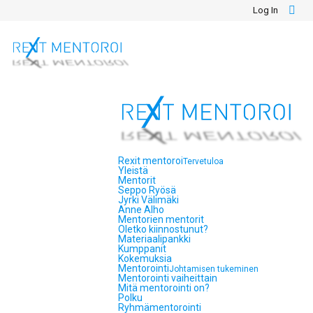
Log In
Rexit mentoroi
Tervetuloa
Yleistä
Mentorit
Seppo Ryösä
Jyrki Välimäki
Anne Alho
Mentorien mentorit
Oletko kiinnostunut?
Materiaalipankki
Kumppanit
Kokemuksia
Mentorointi
Johtamisen tukeminen
Mentorointi vaiheittain
Mitä mentorointi on?
Polku
Ryhmämentorointi