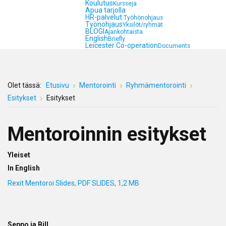
Koulutus
Kursseja
Apua tarjolla
HR-palvelut
Työhönohjaus
Työnohjaus
Yksilöt/ryhmät
BLOGI
Ajankohtaista
English
Briefly
Leicester Co-operation
Documents
Olet tässä:
Etusivu
Mentorointi
Ryhmämentorointi
Esitykset
Esitykset
Mentoroinnin esitykset
Yleiset
In English
Rexit Mentoroi Slides, PDF SLIDES, 1,2 MB
Seppo ja Bill